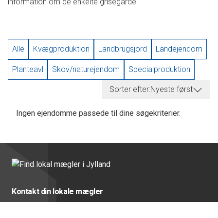
information om de enkelte grisegårde.
Alle
Kvægproduktion
Landbrugsjord
Landejendom
Planteavl
Skov/naturejendom
Specialproduktion
Sorter efter:
Nyeste først
Ingen ejendomme passede til dine søgekriterier.
Kontakt din lokale mægler
Brørup