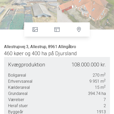
Allestrupvej 3, Allestrup, 8961 Allingåbro
460 køer og 400 ha på Djursland
Veldreven mælkeproduktion og god arrondering
Kvægproduktion
108.000.000 kr.
Bedriften består af ca. 460 årskøer med opdræt samlet på
2
Boligareal
270
m
en ejendom og samlet knap 400 ha matrikulært, heraf ca.
2
Erhvervsareal
9.951
m
366 ha agerjord med en arrondering over gennemsnittet.
2
Kælderareal
15
m
Boniteten er gennemsnitlig med en del ret god jord, noget
Grundareal
394.74
ha
humus og en del lettere jord. 180 ha kan vandes.
Værelser
7
Samlet er bedriften bestående af 11 ejendomme, heraf
Heraf stuer
2
størstedelen bygningsløse. Bedriften ligger mellem
Byggeår
1913