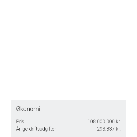
Gylleopbevaring på ca. 10.000 m3 svarende til 8-9
måneder.
God bolig med et samlet boligareal på 270 m2. Fin bolig,
der løbende er moderniseret, og med god plads til den
store familie.
Matrikulært areal på 94,5 ha
Allestrupvej 1:
Fodermesterbolig beliggende tæt ved Allestrupvej 3. Her er
alene bolig og en lille garage. Fremstår i middel stand.
Matrikulært areal på 4,4 ha
Nordkystvejen 12C:
Økonomi
Maskinhaller, der delvist er udlejet og delvist anvendes til
egne maskiner og halm. Samlet areal under tag er 2466 m2
Pris
108.000.000 kr.
fordelt mellem 3 meget regulære haller.
Årlige driftsudgifter
293.837 kr.