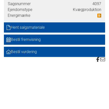
Allingåbro og Vivild på Djursland.
Sagsnummer
4097
Ejendomstype
Kvægproduktion
Allestrupvej 3:
Energimærke
Hovedejendommen. Her er en veldreven mælkeproduktion,
hvor der på vurderingsdagen er 464 køer, 396 kvier og 49
Hent salgsmateriale
handyr. Køerne malkes i en 2*16 malkestald. Her er 40t +
13t mælketank. 80% af foderet kan være i køresiloerne
Bestil fremvisning
mens resten ligger i markstak ved ejendommen. Halm kan
opbevares indendørs, en del af det er på en naboejendom.
Bestil vurdering
320 pladser til køer er sengebåse med sand. Derudover
mindre afdelinger med gummimåtter og en enkelt med
dybstrøelse. Kalve/ungdyr går på dybstrøelse og på
spalter. Staldene er bygget i flere omgange, men
logistikken og overblikket på ejendommen er fin. Ligeledes
er logistik omkring foderopbevaring og blanding god. I
følge ejer er stalden IKKE 34 klar til stor race, men den kan
for få midler bruges til jersey efter 34. Der er ikke
udarbejdet rapport vedr. 2034.