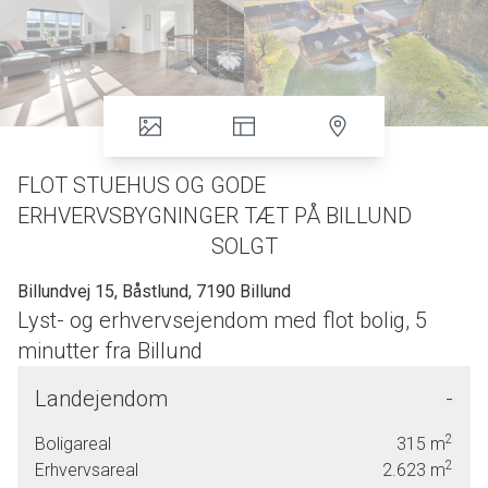
FLOT STUEHUS OG GODE
ERHVERVSBYGNINGER TÆT PÅ BILLUND
SOLGT
Billundvej 15, Båstlund, 7190 Billund
Lyst- og erhvervsejendom med flot bolig, 5
minutter fra Billund
Unik lyst- og erhvervsejendom nær Billund – lækker og
Landejendom
-
moderne bolig med stærkt erhvervs- eller
udlejningspotentiale
2
Boligareal
315
m
2
Erhvervsareal
2.623
m
Drømmer I om en rummelig og moderniseret bolig i