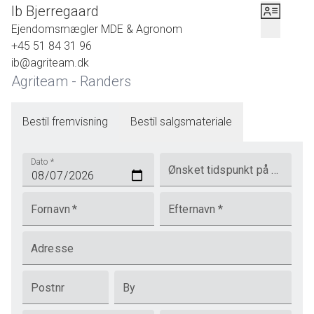
Ib Bjerregaard
Ejendomsmægler MDE & Agronom
+45 51 84 31 96
ib@agriteam.dk
Agriteam - Randers
Bestil fremvisning
Bestil salgsmateriale
Dato
*
Ønsket tidspunkt på dagen
Fornavn
*
Efternavn
*
Adresse
Postnr
By