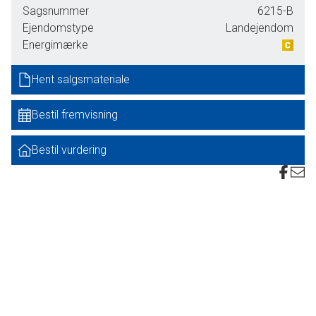
Sagsnummer
6215-B
Omkring bygningerne findes desuden ca. 3 ha god agerjord,
Ejendomstype
Landejendom
mens det resterende areal udgøres af gårdsplads, have,
Energimærke
veje og naturarealer.
Hent salgsmateriale
Ejendommens stuehus er i god stand og er løbende
renoveret og moderniseret.
Bestil fremvisning
Driftsbygningerne består af en ældre staldbygning, et
maskinhus samt en nyere garagebygning. Disse giver gode
Bestil vurdering
muligheder for landbrugsdrift i mindre omfang,
maskinopbevaring/lager eller anvendelse til hobby- og
fritidsformål.
Ejendommen fremstår samlet naturskønt beliggende og
med gode muligheder for jagt og naturoplevelser samt
mindre landbrugsdrift.