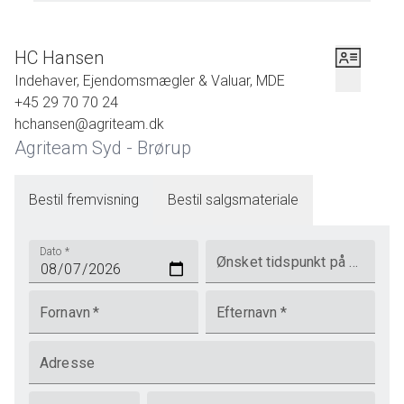
HC Hansen
Indehaver, Ejendomsmægler & Valuar, MDE
+45 29 70 70 24
hchansen@agriteam.dk
Agriteam Syd - Brørup
Bestil fremvisning
Bestil salgsmateriale
Dato
*
Ønsket tidspunkt på dagen
Fornavn
*
Efternavn
*
Adresse