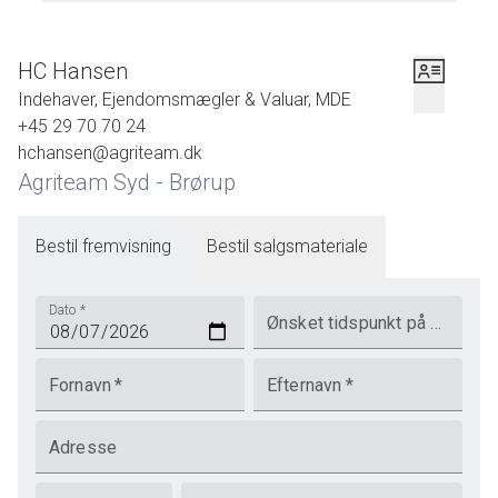
HC Hansen
Indehaver, Ejendomsmægler & Valuar, MDE
+45 29 70 70 24
hchansen@agriteam.dk
Agriteam Syd - Brørup
Bestil fremvisning
Bestil salgsmateriale
Dato
*
Ønsket tidspunkt på dagen
Fornavn
*
Efternavn
*
Adresse