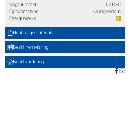
Sagsnummer
6215-C
Driftsbygningerne består af en ældre staldbygning, et
Ejendomstype
Landejendom
maskinhus samt en nyere garagebygning. Disse giver gode
Energimærke
muligheder for landbrugsdrift i mindre omfang,
maskinopbevaring/lager eller anvendelse til hobby- og
Hent salgsmateriale
fritidsformål.
Bestil fremvisning
Ejendommen fremstår samlet naturskønt beliggende og
med gode muligheder for naturoplevelser samt mindre
landbrugsdrift.
Bestil vurdering