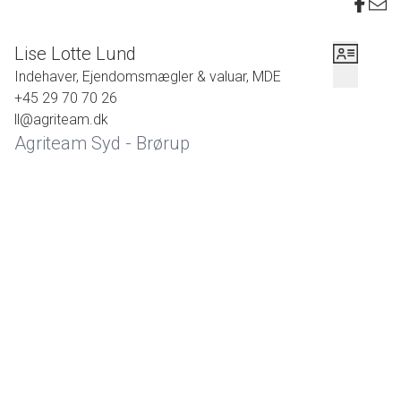
Arealet kan erhverves af alle.
Arealet sælges for dødsbo med fuld ansvarsfraskrivelse.
Lise Lotte Lund
Indehaver, Ejendomsmægler & valuar, MDE
+45 29 70 70 26
ll@agriteam.dk
Agriteam Syd - Brørup