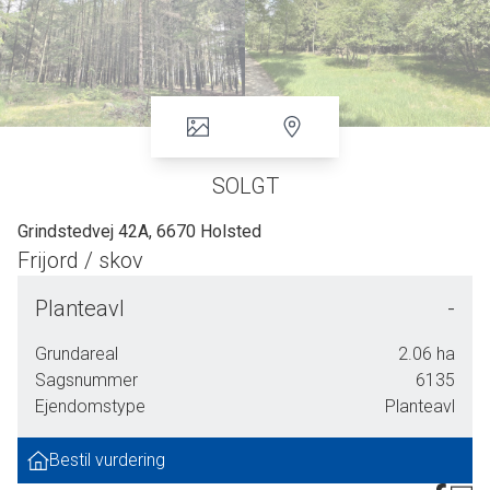
SOLGT
Grindstedvej 42A, 6670 Holsted
Frijord / skov
Frijord beliggende mellem Holsted og Hovborg.
Planteavl
-
Med adgang fra privat fællesvej, finder du 2 ha skov bestående af rødgran, lærk og
Grundareal
2.06
ha
enkelte løvtræer.
Sagsnummer
6135
Ejendomstype
Planteavl
Der er åben mark mod vest, nord og øst. Større skovareal beliggende syd for arealet.
Der ses aktivitet fra råvildt og krondyr.
Bestil vurdering