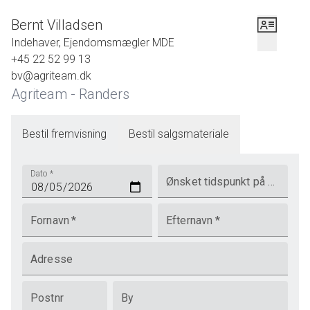
Bernt Villadsen
Indehaver, Ejendomsmægler MDE
+45 22 52 99 13
bv@agriteam.dk
Agriteam - Randers
Bestil fremvisning
Bestil salgsmateriale
Dato
*
Ønsket tidspunkt på dagen
Fornavn
*
Efternavn
*
Adresse
Postnr
By