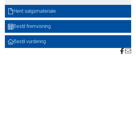
Hent salgsmateriale
Jord:
Ligger rimelig samlet omkring og tæt ved bygningerne. Her er total godt 61
Bestil fremvisning
ha agerjord, der er bortforpagtet til efter høst 2026. Boniteten er god, hvor
den høje del af jorden er godt muldjord og den lave del er humusholdig eng.
Bestil vurdering
Sælger ønsker at bebo ejendommen i en nærmere aftalt periode efter et
salg.