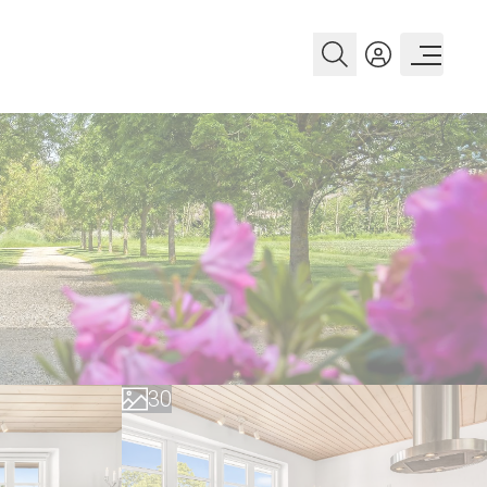
0
1
2
3
0
4
1
5
2
6
3