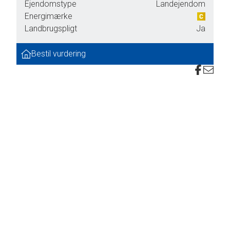
Ejendomstype
Landejendom
Energimærke
n
Landbrugspligt
Ja
r.
Bestil vurdering
kort