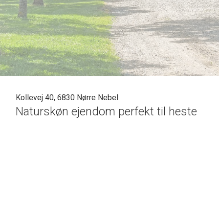
Kollevej 40, 6830 Nørre Nebel
Naturskøn ejendom perfekt til heste
Denne smukke ejendom ligger perfekt placeret i rolige omgive
der kun ligger 900 meter væk. Området byder på gode muligh
nærheden. Der er ligeledes kort afstand til fritidscenter, 
km væk.
Samtidig grænser ejendommen direkte op til Nørre Nebel Skov
krondyr. Området byder på et omfattende netværk af ridestie
ture i naturen. Ejendommen ligger kun 400 meter fra Blåbjerg 
ridehallen. Ønsker man at have heste hjemme, er der gode mu