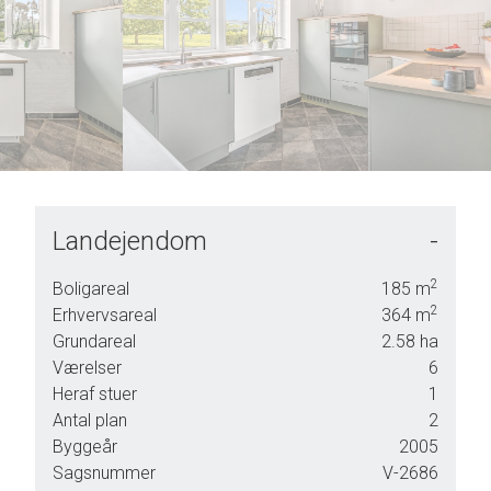
7
4
8
5
9
6
7
8
9
Landejendom
-
le,
2
Boligareal
185
m
2
Erhvervsareal
364
m
4,5
Grundareal
2.58
ha
Værelser
6
Heraf stuer
1
t og
Antal plan
2
ange
Byggeår
2005
Sagsnummer
V-2686
 er