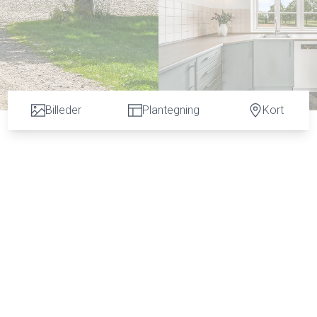
Billeder
Plantegning
Kort
lser lige ved Nr. Nebel, hvor børnene kan færdes sikkert til sko
eder for et aktivt fritidsliv med MTB-spor og vandreruter i
det nye motionscenter og svømmehal. Stranden og havet ligger kun 
, hvor naturen folder sig ud med et rigt dyreliv, herunder råvild
r, der gør det ideelt for hesteentusiaster, som ønsker at nyde l
Rideklub, hvilket giver nem adgang til dens faciliteter, herunder
ligheder for at indrette stalden i de rummelige udbygninger, der