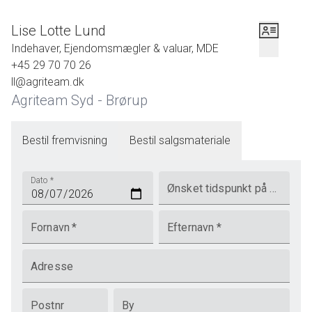
Lise Lotte Lund
Indehaver, Ejendomsmægler & valuar, MDE
+45 29 70 70 26
ll@agriteam.dk
Agriteam Syd - Brørup
Bestil fremvisning
Bestil salgsmateriale
Dato
*
Ønsket tidspunkt på dagen
Fornavn
*
Efternavn
*
Adresse
Postnr
By