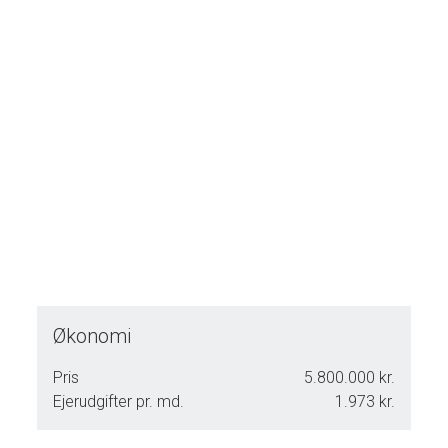
og livskvalitet i en skøn forening.
Økonomi
Pris
5.800.000 kr.
Ejerudgifter pr. md.
1.973 kr.