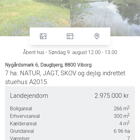
Åbent hus - Søndag 9. august 12.00 - 13.00
Nygårdsmark 6, Daugbjerg, 8800 Viborg
7 ha. NATUR, JAGT, SKOV og dejlig indrettet
stuehus A2015.
ÅBENT HUS UDEN TILMELDING 9. AUGUST
Landejendom
2.975.000 kr.
Naturvandring på ejendommens naturarealer klokken 1415
2
Boligareal
266
m
af ejer.
2
Erhvervsareal
300
m
Du møder bare frem på ejendommen søndag dem 9.
2
Kælderareal
4
m
august mellem 14 og 15.
Grundareal
6.96
ha
Værelser
7