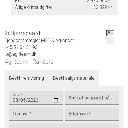
Pris
2.975.000 kr.
ønsker det.
Årlige driftsudgifter
32.529 kr.
Skolebussen til Mønsted skole kører lige forbi.
Ib Bjerregaard
Ejendomsmægler MDE & Agronom
Tjek Boliglån
+45 51 84 31 96
Vi henviser til prisportalen Tjek Boliglån: <a
ib@agriteam.dk
href='http://www.raadtilpenge.dk/Gode-
Agriteam - Randers
raad/boliglaan/tjekboliglaan'target='_blank'>klik her for at se linket</a>
Bestil fremvisning
Bestil salgsmateriale
Dato
*
Ønsket tidspunkt på dagen
Fornavn
*
Efternavn
*