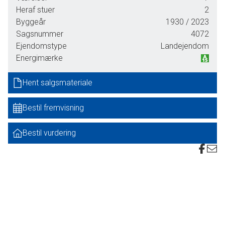
Mægler er til stede.
Heraf stuer
2
Byggeår
1930
/ 2023
Tæt på Kongenshus Mindepark og den fantastiske natur
Sagsnummer
4072
mellem Kongenshus og Daugbjerg ligger denne flotte
Ejendomstype
Landejendom
naturejendom med 7 hektar. Her er høje Nordmannsgraner,
Energimærke
Birk, Fyr, Sika, Hassel, Tjuja, Bøg og en række yderligere
arter af buske. Græsstier krydser gennem arealet og forbi
Hent salgsmateriale
mose og sø, hvor over halvdelen af søarealet tilhører
ejendommen.
Bestil fremvisning
Ind mellem de plantede buske og træer findes arealer, der
årligt fræses til fodermarker af blomster og urter til vildtet.
En del plantet gennem de seneste 10 år af nuværende ejer -
Bestil vurdering
og en del plantet langt tidligere, så de ca. 2 hektar er med
store Normansgraner, der allerede nu har stor træværdi -
men som stadig er i god vækst med årlig merværdi.
Bygningerne er et oprindelig statshusmandsbrug bygget i
ca. 1930. Tagene er skiftet men ellers er driftsbygninger
med lade og oprindelig stald.
Her er mulighed for yderligere optimering i retning af