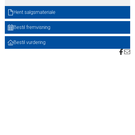
Hent salgsmateriale
Den dejlige gårdsplads udgør en hyggelig ramme for aktiviteter og de
omkransende bygninger indeholder dels fyrrum med pillefyr, lagermulighed
Bestil fremvisning
samt værksted med lift, så der kan "makkes" i motorer, hvis det ønskes.
Bestil vurdering
En ejendom for den kreative og mulighed for udleven af sin hobby- - samt
mulighed for dyrehold.
Og jagten - ja den er selvfølgelig rigtig god og alsidig.
Kan økonomien ikke overskue hele ejendommen, kan mægler kontaktes.