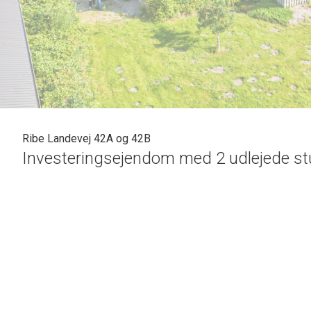
Ribe Landevej 42A og 42B
Investeringsejendom med 2 udlejede s
Ejendommen er beliggende syd for Grindsted. Et område me
de store plantager Utoft Plantage og Sønderby Plantage. Her e
Kolding-Esbjerg motorvejen.
Ejendommen har 2 stuehuse: Ribe Landevej 42A opført i 193
og boligareal på 151 kvm.
Der medfølger ca. 8 ha, bestående af mark -og græsareal,
Grindsted byder på mange undervisningsmuligheder og har et r