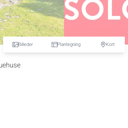
Billeder
Plantegning
Kort
tuehuse
d store rekreative værdier, idet ejendommen er beliggende me
r 5 min. kørsel til Grindsted og Hejnsvig, og ca. 15 min. kørsel 
8 og boligareal på 141 kvm, samt Ribe Landevej 42B, opført i 
 samt sø og have/gårdsplads.
igt udbud af kultur og fritidsaktiviteter.