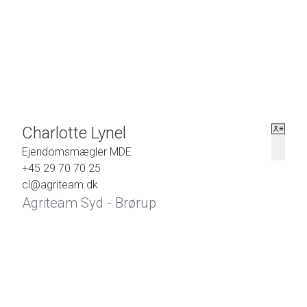
Der kan tilkøbes ca. 35 ha natur -og græsningsarealer for k
Charlotte Lynel
Ejendomsmægler MDE
+45 29 70 70 25
cl@agriteam.dk
Agriteam Syd - Brørup