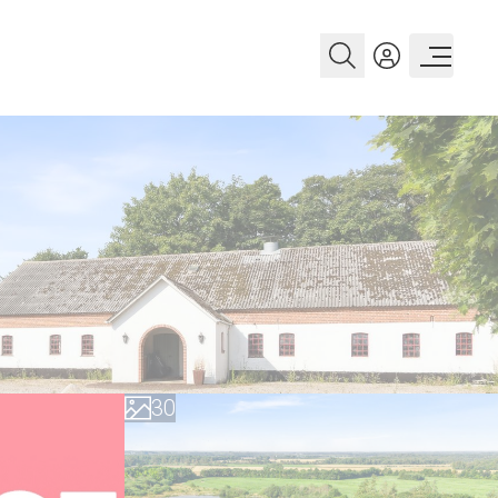
0
1
2
3
0
4
1
5
2
6
3