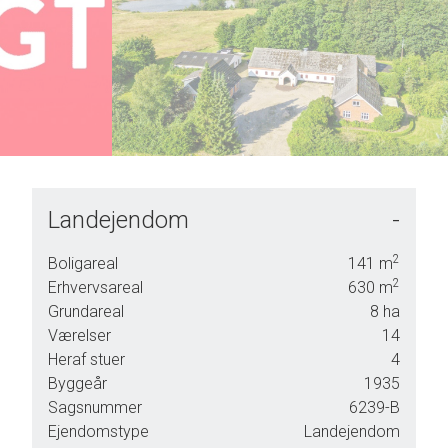
7
4
8
5
9
6
7
8
9
Landejendom
-
llem
2
Boligareal
141
m
til
2
Erhvervsareal
630
m
Grundareal
8
ha
Værelser
14
1935
Heraf stuer
4
Byggeår
1935
Sagsnummer
6239-B
Ejendomstype
Landejendom