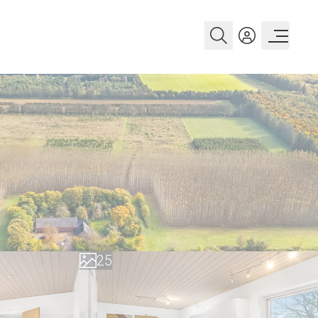
0
1
2
0
3
1
4
2
5
3
6
4
7
5
8