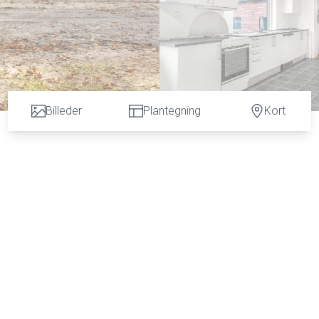
Billeder
Plantegning
Kort
e og naturskønne omgivelser.
rcel, græsarealer samt et tilhørende areal med poppeltræer. De
lot at nyde naturen.
e krondyr, råvildt og andet vildt der ofte færdes på grunden.