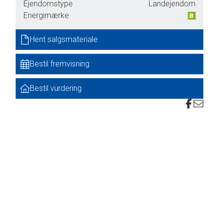
Ejendomstype
Landejendom
Energimærke
Hent salgsmateriale
Bestil fremvisning
Bestil vurdering
v
 mens