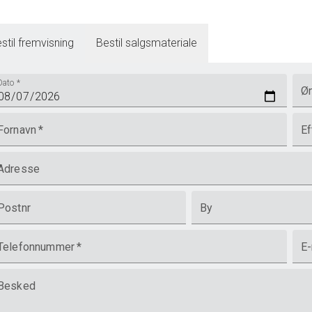
stil fremvisning
Bestil salgsmateriale
Dato
*
Øn
Fornavn
*
Ef
Adresse
Postnr
By
Telefonnummer
*
E-
Besked