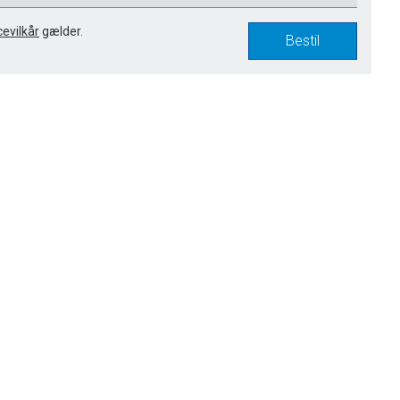
cevilkår
gælder.
Bestil