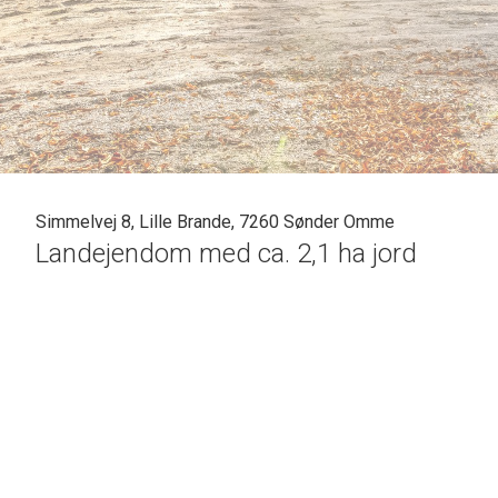
Simmelvej 8, Lille Brande, 7260 Sønder Omme
Landejendom med ca. 2,1 ha jord
Simmelvej 8 giver jer en sjælden mulighed for at bo i rolig
Ejendommen omfatter ca. 2,1 ha og består af en bygningspa
mulighed for tilkøb af yderligere jord, såfremt dette ønskes.
Arealet giver gode muligheder for mindre dyrehold eller til b
For naturelskeren byder området på et rigt dyreliv, hvor båd
Stuehuset er et rødstenshus med et boligareal på 190 m².