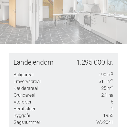
6
9
7
8
9
Landejendom
1.295.000 kr.
2
Boligareal
190
m
2
Erhvervsareal
311
m
r er
2
Kælderareal
25
m
Grundareal
2.1
ha
Værelser
6
Heraf stuer
1
Byggeår
1955
Sagsnummer
VA-2041