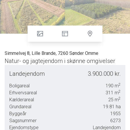
Simmelvej 8, Lille Brande, 7260 Sønder Omme
Natur- og jagtejendom i skønne omgivelser
På Simmelvej 8 får I en sjælden mulighed for at bo i rolige,
Landejendom
3.900.000 kr.
naturskønne omgivelser, hvor jagt- og natur­oplevelser
begynder lige uden for døren.
2
Boligareal
190
m
2
Erhvervsareal
311
m
Ejendommen omfatter ca. 19,8 ha fordelt på skov,
2
Kælderareal
25
m
juletræer og græsarealer. Herudover er ca. 5,58 ha tilplantet
Grundareal
19.81
ha
med hugstmoden poppel med et solidt indtægtsmæssigt
Byggeår
1955
potentiale.
Sagsnummer
6273
For jægeren eller naturelskeren er rammerne ideelle:
Ejendomstype
Landejendom