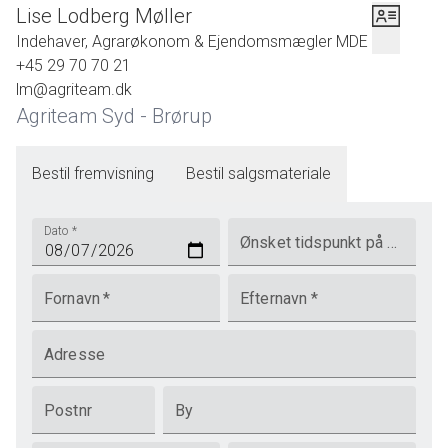
Lise Lodberg Møller
Indehaver, Agrarøkonom & Ejendomsmægler MDE
+45 29 70 70 21
lm@agriteam.dk
Agriteam Syd - Brørup
Bestil fremvisning
Bestil salgsmateriale
Dato
*
Ønsket tidspunkt på dagen
Fornavn
*
Efternavn
*
Adresse
Postnr
By