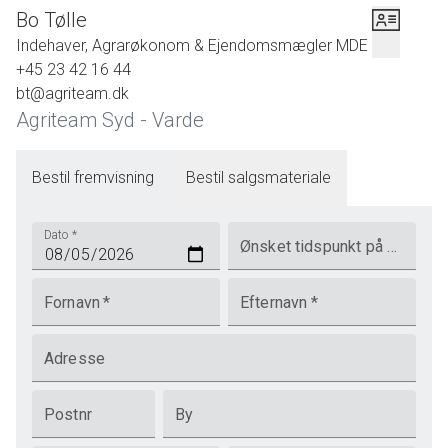
Bo Tølle
Indehaver, Agrarøkonom & Ejendomsmægler MDE
+45 23 42 16 44
bt@agriteam.dk
Agriteam Syd - Varde
Bestil fremvisning
Bestil salgsmateriale
Dato
*
Ønsket tidspunkt på dagen
Fornavn
*
Efternavn
*
Adresse
Postnr
By