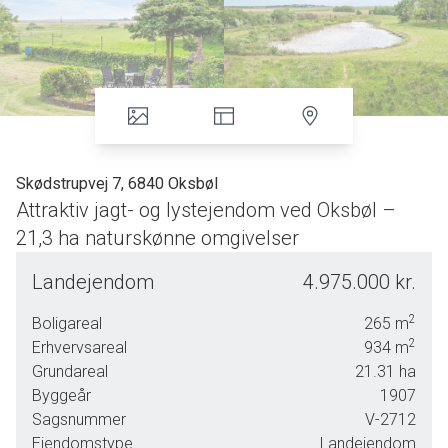
Skødstrupvej 7, 6840 Oksbøl
Attraktiv jagt- og lystejendom ved Oksbøl –
21,3 ha naturskønne omgivelser
Drømmer du om livet på landet med god plads omkring dig,
Landejendom
4.975.000 kr.
flotte udearealer og en rummelig bolig?
2
Boligareal
265
m
På Skødstrupvej udbydes denne ejendom med i alt ca. 21,3
2
Erhvervsareal
934
m
ha jord – heraf ca. 11,1 ha støtteberettiget jord og ca. 0,8
Grundareal
21.31
ha
ha permanent græs. Resten udgøres af bygningsparcel,
Byggeår
1907
natur, skov med lysåbne arealer og en idyllisk sø.
Sagsnummer
V-2712
Stuehuset er på hele 265 m² fordelt på to plan og byder på
Ejendomstype
Landejendom