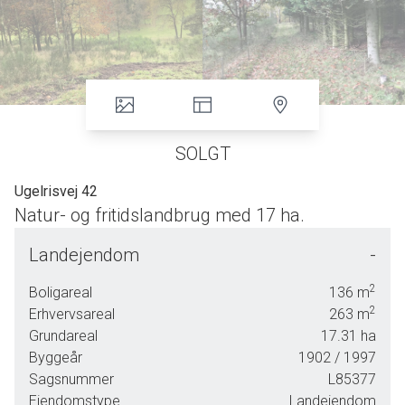
SOLGT
Ugelrisvej 42
Natur- og fritidslandbrug med 17 ha.
INDFLYTNINGSKLART STUEHUS
Landejendom
-
Fantastisk naturskønt i bakkerne øst for Simedstedådalen og tæt på Borup
2
Boligareal
136
m
Hede ligger denne 17 hektar store ejendom.beliggenheden er helt central
2
Erhvervsareal
263
m
med 5 km. til Møldrup og 6 km. til Skals lige ved Skive/Hobro landevejen og
Grundareal
17.31
ha
dermed også i kort afstand til motorvej E45. Skoledistriktet er Møldrup, hvor
Byggeår
1902
/ 1997
der er overbygningsskole, idrætshal, læge, tandlæge og købmand. Det
Sagsnummer
L85377
samme findes i Skals, hvor der også er svømmehal.
Ejendomstype
Landejendom