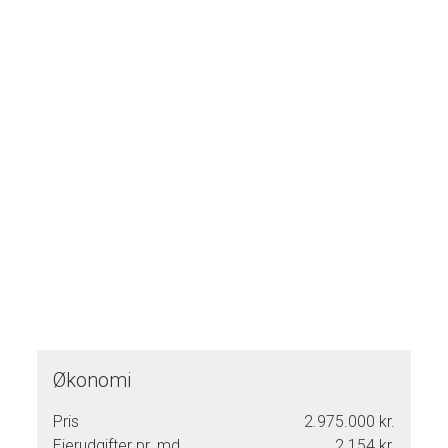
udestue og ikke mindst en oase med skov og søer.
Økonomi
Pris
2.975.000 kr.
Ejerudgifter pr. md.
2.154 kr.