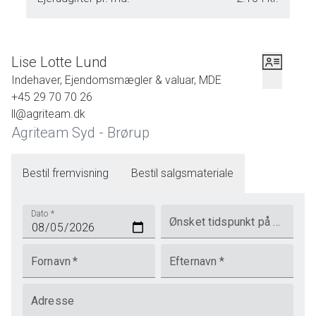
Lise Lotte Lund
Indehaver, Ejendomsmægler & valuar, MDE
+45 29 70 70 26
ll@agriteam.dk
Agriteam Syd - Brørup
Bestil fremvisning
Bestil salgsmateriale
Dato
*
Ønsket tidspunkt på dagen
Fornavn
*
Efternavn
*
Adresse