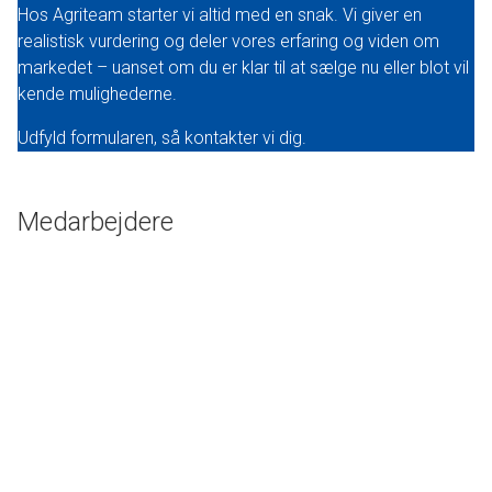
Hos Agriteam starter vi altid med en snak. Vi giver en
realistisk vurdering og deler vores erfaring og viden om
markedet – uanset om du er klar til at sælge nu eller blot vil
kende mulighederne.
Udfyld formularen, så kontakter vi dig.
Medarbejdere
Lise Lotte Lund
Indehaver, Ejendomsmægler & valuar, MDE
+45 29 70 70 26
ll@agriteam.dk