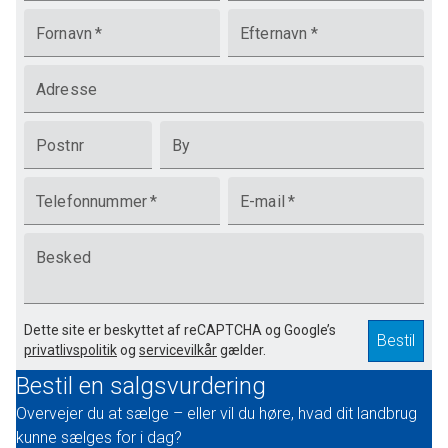
Fornavn
*
Efternavn
*
Adresse
Postnr
By
Telefonnummer
*
E-mail
*
Besked
Dette site er beskyttet af reCAPTCHA og Google’s
Bestil
privatlivspolitik
og
servicevilkår
gælder.
Bestil en salgsvurdering
Overvejer du at sælge – eller vil du høre, hvad dit landbrug
kunne sælges for i dag?